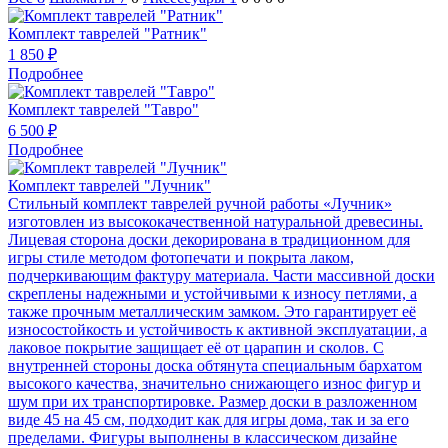
Комплект таврелей "Ратник"
1 850 ₽
Подробнее
Комплект таврелей "Тавро"
6 500 ₽
Подробнее
Комплект таврелей "Лучник"
Стильный комплект таврелей ручной работы «Лучник»
изготовлен из высококачественной натуральной древесины.
Лицевая сторона доски декорирована в традиционном для
игры стиле методом фотопечати и покрыта лаком,
подчеркивающим фактуру материала. Части массивной доски
скреплены надежными и устойчивыми к износу петлями, а
также прочным металлическим замком. Это гарантирует её
износостойкость и устойчивость к активной эксплуатации, а
лаковое покрытие защищает её от царапин и сколов. С
внутренней стороны доска обтянута специальным бархатом
высокого качества, значительно снижающего износ фигур и
шум при их транспортировке. Размер доски в разложенном
виде 45 на 45 см, подходит как для игры дома, так и за его
пределами. Фигуры выполнены в классическом дизайне