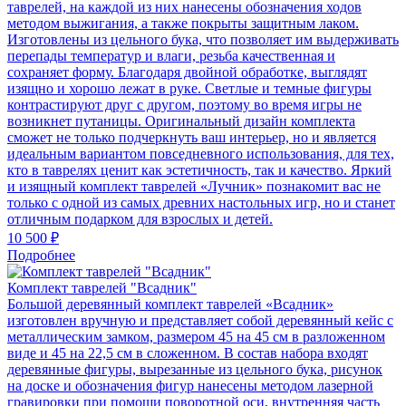
таврелей, на каждой из них нанесены обозначения ходов
методом выжигания, а также покрыты защитным лаком.
Изготовлены из цельного бука, что позволяет им выдерживать
перепады температур и влаги, резьба качественная и
сохраняет форму. Благодаря двойной обработке, выглядят
изящно и хорошо лежат в руке. Светлые и темные фигуры
контрастируют друг с другом, поэтому во время игры не
возникнет путаницы. Оригинальный дизайн комплекта
сможет не только подчеркнуть ваш интерьер, но и является
идеальным вариантом повседневного использования, для тех,
кто в таврелях ценит как эстетичность, так и качество. Яркий
и изящный комплект таврелей «Лучник» познакомит вас не
только с одной из самых древних настольных игр, но и станет
отличным подарком для взрослых и детей.
10 500 ₽
Подробнее
Комплект таврелей "Всадник"
Большой деревянный комплект таврелей «Всадник»
изготовлен вручную и представляет собой деревянный кейс с
металлическим замком, размером 45 на 45 см в разложенном
виде и 45 на 22,5 см в сложенном. В состав набора входят
деревянные фигуры, вырезанные из цельного бука, рисунок
на доске и обозначения фигур нанесены методом лазерной
гравировки при помощи поворотной оси, внутренняя часть