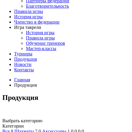
Партнеры федерации
Благотворительность
Правила игры
История игры
Членство в федерации
Игра таврели
История игры
Правила игры
Обучение тренеров
Мастер-классы
Турниры
Продукция
Новости
Контакты
Главная
Продукция
Продукция
Выбрать категорию
Категории
Все
8
Шахматы
7
0
Аксессуары
1
0
0
0
0