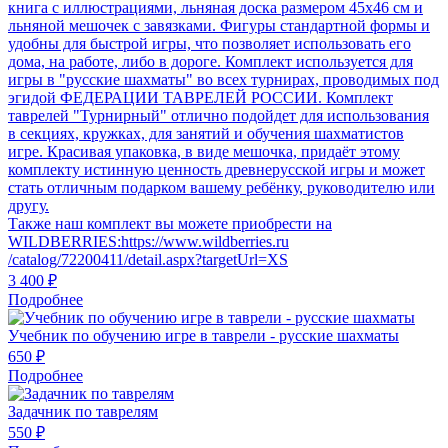
книга с иллюстрациями, льняная доска размером 45x46 см и
льняной мешочек с завязками. Фигуры стандартной формы и
удобны для быстрой игры, что позволяет использовать его
дома, на работе, либо в дороге. Комплект используется для
игры в "русские шахматы" во всех турнирах, проводимых под
эгидой ФЕДЕРАЦИИ ТАВРЕЛЕЙ РОССИИ. Комплект
таврелей "Турнирный" отлично подойдет для использования
в секциях, кружках, для занятий и обучения шахматистов
игре. Красивая упаковка, в виде мешочка, придаёт этому
комплекту истинную ценность древнерусской игры и может
стать отличным подарком вашему ребёнку, руководителю или
другу.
Также наш комплект вы можете приобрести на
WILDBERRIES:https://www.wildberries.ru
/catalog/72200411/detail.aspx?targetUrl=XS
3 400 ₽
Подробнее
Учебник по обучению игре в таврели - русские шахматы
650 ₽
Подробнее
Задачник по таврелям
550 ₽