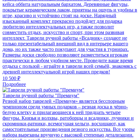
кейса оббита натуральным бархатом. Деревянные фигуры,
покрытые керамическим лаком, приятны на ощупь и удобны в
игре, красиво и устойчиво стоят на доске. Нарядный
изысканный комплект прекрасно подойдет для подарка
любителю интеллектуальных игр, а также позволит
совместить отдых, искусство и спорт, при этом развивая
интеллект. Таврели ручной работы «Всадник» создают не
только презентабельный внешний вид в интерьере вашего
дома, но их также часто покупают для участия в турнирах.
Размеры доски свободно позволяют разместиться игрокам
практически в любом удобном месте. Проведите ваше время
отдыха с пользой - играйте в таврели всей семьёй, знакомясь с
древней интеллектуальной игрой наших предков!
10 500 ₽
Подробнее
Таврели ручной работы "Премиум"
Резной набор таврелей «Премиум» является бесспорным
чемпионом среди умных подарков – резная доска в чёрно-
белую клетку и прилагающиеся к ней тридцать четыре
фигуры. Князья и волхвы, ратоборцы и всадники, лучники и
скромники-ратники, всемогущая хельги, восхищают, как
самостоятельные произведения резного искусства. Все узоры
набора вырезаны вручную с высокой степенью детализации.