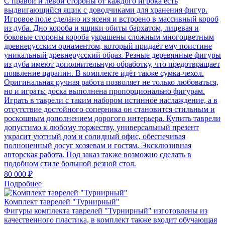
С правой и левой стороны от каждого игрока есть
выдвигающийся ящик с доводчиками для хранения фигур.
Игровое поле сделано из ясеня и встроено в массивный короб
из дуба. Дно короба и ящики обиты бархатом, лицевая и
боковые стороны короба украшены сложным многоцветным
древнерусским орнаментом, который придаёт ему поистине
уникальный древнерусский образ. Резные деревянные фигуры
из дуба имеют дополнительную обработку, что предотвращает
появление царапин. В комплекте идёт также сумка-чехол.
Оригинальная ручная работа позволяет не только любоваться,
но и играть: доска выполнена пропорционально фигурам.
Играть в таврели с таким набором истинное наслаждение, а в
отсутствие достойного соперника он становится стильным и
роскошным дополнением дорогого интерьера. Купить таврели
допустимо к любому торжеству, универсальный презент
украсит уютный дом и солидный офис, обеспечивая
полноценный досуг хозяевам и гостям. Эксклюзивная
авторская работа. Под заказ также возможно сделать в
подобном стиле большой резной стол.
80 000 ₽
Подробнее
Комплект таврелей "Турнирный"
Фигуры комплекта таврелей "Турнирный" изготовлены из
качественного пластика, в комплект также входит обучающая