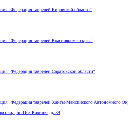
ация "Федерация таврелей Кировской области"
ция "Федерация таврелей Красноярского края"
ция "Федерация таврелей Саратовской области"
зация "Федерация таврелей Ханты-Мансийского Автономного О
рсово, днп Пск Калинка, д. 89