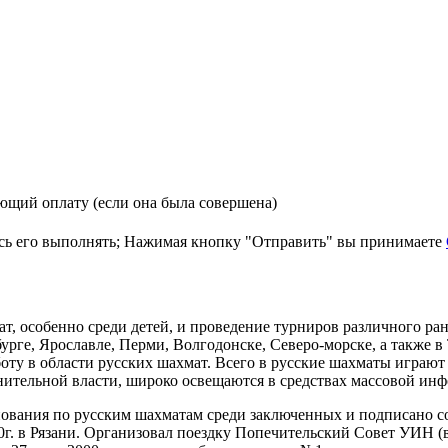
ающий оплату (если она была совершена)
уюсь его выполнять; Нажимая кнопку "Отправить" вы принимаете
т, осо­бенно среди детей, и проведение турниров различного ра
урге, Ярославле, Перми, Волгодонске, Северо-морске, а также в
ту в области русских шахмат. Всего в русские шахматы играют
ительной власти, широко освещаются в средствах массовой ин
ования по русским шахматам среди заключенных и подписано 
0г. в Рязани. Организовал поездку Попечительский Совет УИН (