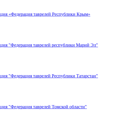
ация «Федерация таврелей Республики Крым»
ация "Федерация таврелей республики Марий Эл"
ация "Федерация таврелей Республики Татарстан"
ация "Федерация таврелей Томской области"