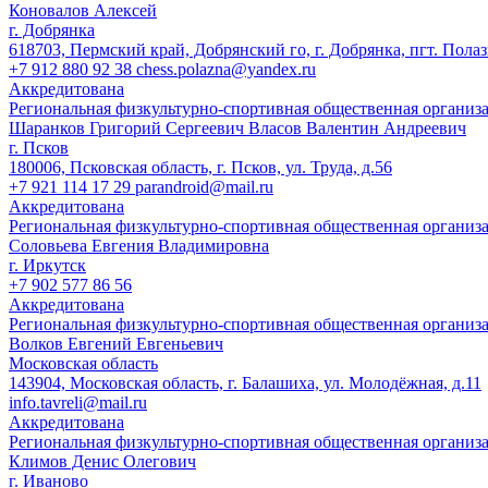
Коновалов Алексей
г. Добрянка
618703, Пермский край, Добрянский го, г. Добрянка, пгт. Полаз
+7 912 880 92 38 chess.polazna@yandex.ru
Аккредитована
Региональная физкультурно-спортивная общественная организ
Шаранков Григорий Сергеевич Власов Валентин Андреевич
г. Псков
180006, Псковская область, г. Псков, ул. Труда, д.56
+7 921 114 17 29 parandroid@mail.ru
Аккредитована
Региональная физкультурно-спортивная общественная организ
Соловьева Евгения Владимировна
г. Иркутск
+7 902 577 86 56
Аккредитована
Региональная физкультурно-спортивная общественная организ
Волков Евгений Евгеньевич
Московская область
143904, Московская область, г. Балашиха, ул. Молодёжная, д.11
info.tavreli@mail.ru
Аккредитована
Региональная физкультурно-спортивная общественная организ
Климов Денис Олегович
г. Иваново