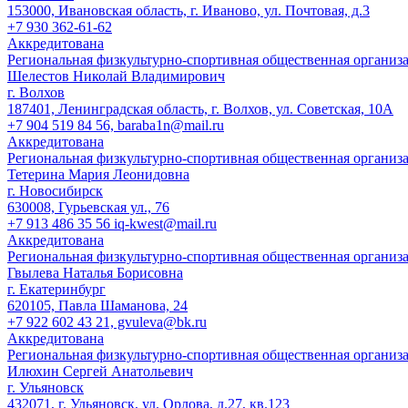
153000, Ивановская область, г. Иваново, ул. Почтовая, д.3
+7 930 362-61-62
Аккредитована
Региональная физкультурно-спортивная общественная организ
Шелестов Николай Владимирович
г. Волхов
187401, Ленинградская область, г. Волхов, ул. Советская, 10А
+7 904 519 84 56, baraba1n@mail.ru
Аккредитована
Региональная физкультурно-спортивная общественная организ
Тетерина Мария Леонидовна
г. Новосибирск
630008, Гурьевская ул., 76
+7 913 486 35 56 iq-kwest@mail.ru
Аккредитована
Региональная физкультурно-спортивная общественная организ
Гвылева Наталья Борисовна
г. Екатеринбург
620105, Павла Шаманова, 24
+7 922 602 43 21, gvuleva@bk.ru
Аккредитована
Региональная физкультурно-спортивная общественная организа
Илюхин Сергей Анатольевич
г. Ульяновск
432071, г. Ульяновск, ул. Орлова, д.27, кв.123