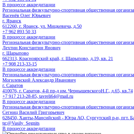
В процессе аккредитации
Региональная физкультурно-спортивная общественная организ
Васенёв Олег Юрьевич
г. Яранск
612260, г. Яранск, ул. Мицкевича, д.50
+7 962 893 50 33
В процессе аккредитации
Региональная физкультурно-спортивная общественная организа
Лехтин Константин Янович
г. Шарыпово
662313, Красноярский край, г. Шарыпово, д.19, кв. 21
+7 908 213-33-15
В процессе аккредитации
Региональная физкультурно-спортивная общественная организа
Могилевский Александр Иванович
г. Саратов
410076, г. Саратов, 4-й пр-д им. ЧернышевскогоН.Г., д.65, кв.74
+7 917 213-28-85, tavreli64@mail.ru
В процессе аккредитации
Региональная физкультурно-спортивная общественная органи
Сегниц Василий Григорьевич
628450, Ханты-Мансийский - Югра АО, Сургутский р-н, пгт. Ба
tg:@Vasily_Segnits
В процессе аккредитации