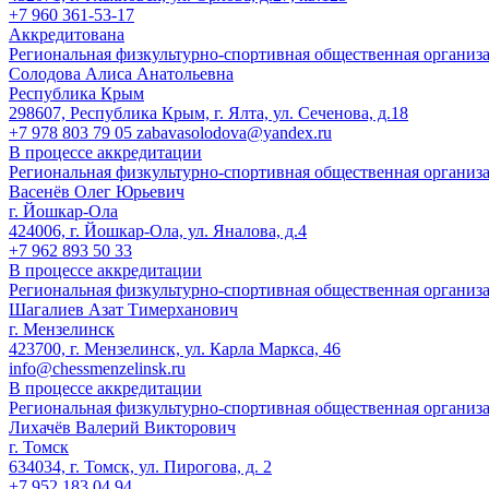
+7 960 361-53-17
Аккредитована
Региональная физкультурно-спортивная общественная организ
Солодова Алиса Анатольевна
Республика Крым
298607, Республика Крым, г. Ялта, ул. Сеченова, д.18
+7 978 803 79 05 zabavasolodova@yandex.ru
В процессе аккредитации
Региональная физкультурно-спортивная общественная организ
Васенёв Олег Юрьевич
г. Йошкар-Ола
424006, г. Йошкар-Ола, ул. Яналова, д.4
+7 962 893 50 33
В процессе аккредитации
Региональная физкультурно-спортивная общественная организ
Шагалиев Азат Тимерханович
г. Мензелинск
423700, г. Мензелинск, ул. Карла Маркса, 46
info@chessmenzelinsk.ru
В процессе аккредитации
Региональная физкультурно-спортивная общественная организ
Лихачёв Валерий Викторович
г. Томск
634034, г. Томск, ул. Пирогова, д. 2
+7 952 183 04 94