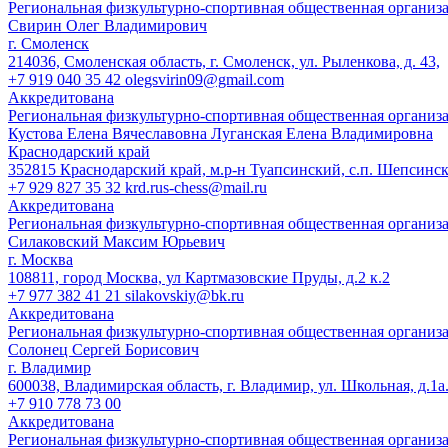
Региональная физкультурно-спортивная общественная организ
Свирин Олег Владимирович
г. Смоленск
214036, Смоленская область, г. Смоленск, ул. Рыленкова, д. 43,
+7 919 040 35 42 olegsvirin09@gmail.com
Аккредитована
Региональная физкультурно-спортивная общественная организа
Кустова Елена Вячеславовна Луганская Елена Владимировна
Краснодарский край
352815 Краснодарский край, м.р-н Туапсинский, с.п. Шепсинское
+7 929 827 35 32 krd.rus-chess@mail.ru
Аккредитована
Региональная физкультурно-спортивная общественная организа
Силаковский Максим Юрьевич
г. Москва
108811, город Москва, ул Картмазовские Пруды, д.2 к.2
+7 977 382 41 21 silakovskiy@bk.ru
Аккредитована
Региональная физкультурно-спортивная общественная организ
Солонец Сергей Борисович
г. Владимир
600038, Владимирская область, г. Владимир, ул. Школьная, д.1а
+7 910 778 73 00
Аккредитована
Региональная физкультурно-спортивная общественная организ