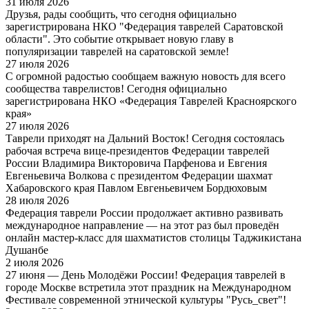
31 июля 2026
Друзья, рады сообщить, что сегодня официально
зарегистрирована НКО "Федерация таврелей Саратовской
области". Это событие открывает новую главу в
популяризации таврелей на саратовской земле!
27 июля 2026
С огромной радостью сообщаем важную новость для всего
сообщества таврелистов! Сегодня официально
зарегистрирована НКО «Федерация Таврелей Красноярского
края»
27 июля 2026
Таврели приходят на Дальний Восток! Сегодня состоялась
рабочая встреча вице-президентов Федерации таврелей
России Владимира Викторовича Парфенова и Евгения
Евгеньевича Волкова с президентом Федерации шахмат
Хабаровского края Павлом Евгеньевичем Бордюховым
28 июля 2026
Федерация таврели России продолжает активно развивать
международное направление — на этот раз был проведён
онлайн мастер-класс для шахматистов столицы Таджикистана
Душанбе
2 июля 2026
27 июня — День Молодёжи России! Федерация таврелей в
городе Москве встретила этот праздник на Международном
Фестивале современной этнической культуры "Русь_свет"!