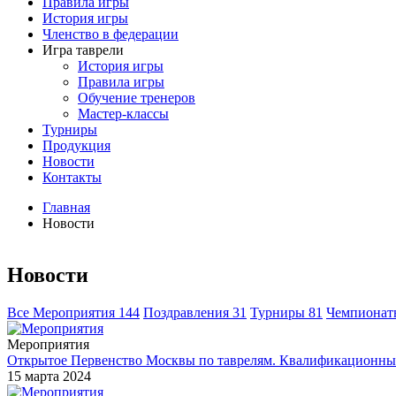
Правила игры
История игры
Членство в федерации
Игра таврели
История игры
Правила игры
Обучение тренеров
Мастер-классы
Турниры
Продукция
Новости
Контакты
Главная
Новости
Новости
Все
Мероприятия
144
Поздравления
31
Турниры
81
Чемпиона
Мероприятия
Открытое Первенство Москвы по таврелям. Квалификационный
15 марта 2024