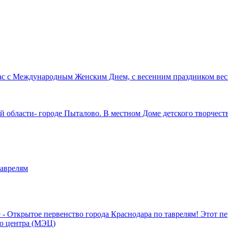
ас с Международным Женским Днем, с весенним праздником вес
й области- городе Пыталово. В местном Доме детского творчеств
таврелям
ие - Открытое первенство города Краснодара по таврелям! Этот 
о центра (МЭЦ)