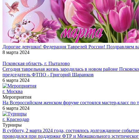
Дорогие девушки! Федерация Таврелей России! Поздравляем в
8 марта 2024
Псковская область, г. Пыталово
Сегодня таврельная жизнь зародилась в новом районе Псковско
председатель ФТПО - Григорий Шаранков
6 марта 2024
г. Москва
Мероприятия
На Всероссийском женском форуме состоялся мастер-класс по 
6 марта 2024
г. Краснодар
Турниры
В субботу, 2 марта 2024 года, состоялось долгожданное событ
проводился при поддержке ФТР и Межшкольного эстетическог