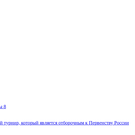
ты
8
 турнир, который является отборочным к Первенству России