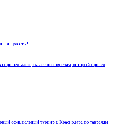
ны и красоты!
а прошел мастер класс по таврелям, который провел
первый официальный турнир г. Краснодара по таврелям