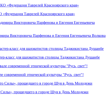
О «Федерация Таврелей Красноярского края»
димира Викторовича Парфенова и Евгения Евгеньевича Волкова
стер-класс для шахматистов столицы Таджикистана Душанбе
е современной этнической культуры "Русь_свет"!
о Силы», прошедшего в городе Шуя в День Молодежи