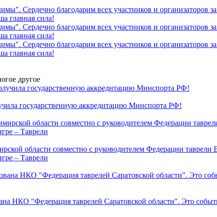
огое другое
ила государственную аккредитацию Минспорта РФ!
ирской области совместно с руководителем Федерации таврели
игре – Таврели
вана НКО "Федерация таврелей Саратовской области". Это событ