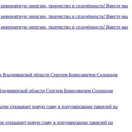
 Владимирской области Сергеем Борисовичем Солонцом
ие открывает новую главу в популяризации таврелей на