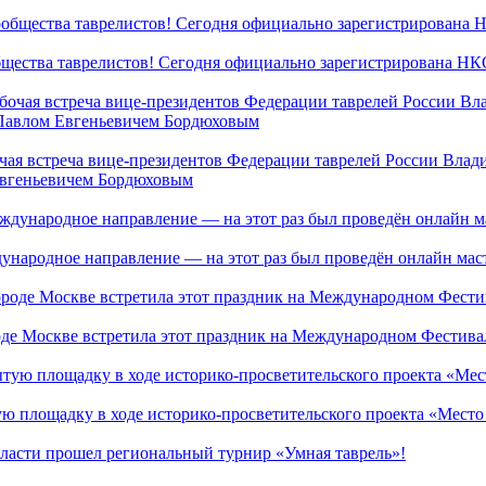
бщества таврелистов! Сегодня официально зарегистрирована НК
очая встреча вице-президентов Федерации таврелей России Вла
Евгеньевичем Бордюховым
дународное направление — на этот раз был проведён онлайн ма
де Москве встретила этот праздник на Международном Фестивал
ую площадку в ходе историко-просветительского проекта «Мест