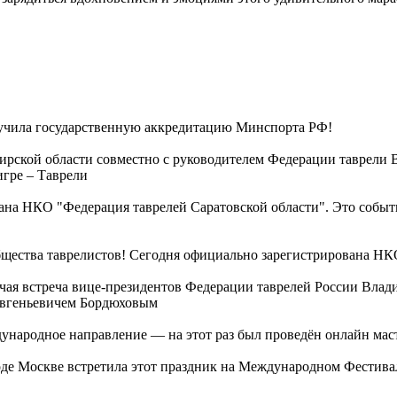
ила государственную аккредитацию Минспорта РФ!
ирской области совместно с руководителем Федерации таврели
игре – Таврели
вана НКО "Федерация таврелей Саратовской области". Это событ
бщества таврелистов! Сегодня официально зарегистрирована НК
очая встреча вице-президентов Федерации таврелей России Вла
Евгеньевичем Бордюховым
дународное направление — на этот раз был проведён онлайн ма
де Москве встретила этот праздник на Международном Фестивал