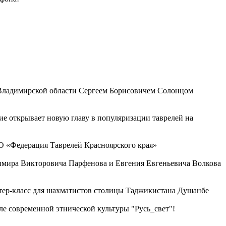
 Владимирской области Сергеем Борисовичем Солонцом
ие открывает новую главу в популяризации таврелей на
О «Федерация Таврелей Красноярского края»
димира Викторовича Парфенова и Евгения Евгеньевича Волкова
стер-класс для шахматистов столицы Таджикистана Душанбе
е современной этнической культуры "Русь_свет"!