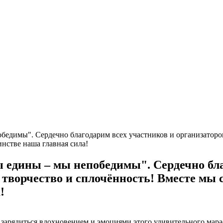
едимы". Сердечно благодарим всех участников и организаторов
инстве наша главная сила!
 едины – мы непобедимы". Сердечно бла
 творчество и сплочённость! Вместе мы с
!
, зарядиться вдохновением и эмоциями этого удивительного мар