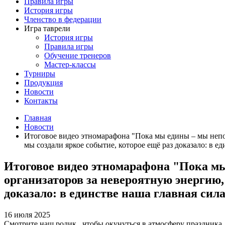
Правила игры
История игры
Членство в федерации
Игра таврели
История игры
Правила игры
Обучение тренеров
Мастер-классы
Турниры
Продукция
Новости
Контакты
Главная
Новости
Итоговое видео этномарафона "Пока мы едины – мы непоб
мы создали яркое событие, которое ещё раз доказало: в ед
Итоговое видео этномарафона "Пока мы
организаторов за невероятную энергию,
доказало: в единстве наша главная сила
16 июля 2025
Смотрите наш ролик , чтобы окунуться в атмосферу праздника