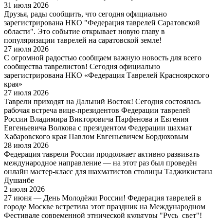
31 июля 2026
Друзья, рады сообщить, что сегодня официально
зарегистрирована НКО "Федерация таврелей Саратовской
области". Это событие открывает новую главу в
популяризации таврелей на саратовской земле!
27 июля 2026
С огромной радостью сообщаем важную новость для всего
сообщества таврелистов! Сегодня официально
зарегистрирована НКО «Федерация Таврелей Красноярского
края»
27 июля 2026
Таврели приходят на Дальний Восток! Сегодня состоялась
рабочая встреча вице-президентов Федерации таврелей
России Владимира Викторовича Парфенова и Евгения
Евгеньевича Волкова с президентом Федерации шахмат
Хабаровского края Павлом Евгеньевичем Бордюховым
28 июля 2026
Федерация таврели России продолжает активно развивать
международное направление — на этот раз был проведён
онлайн мастер-класс для шахматистов столицы Таджикистана
Душанбе
2 июля 2026
27 июня — День Молодёжи России! Федерация таврелей в
городе Москве встретила этот праздник на Международном
Фестивале современной этнической культуры "Русь_свет"!