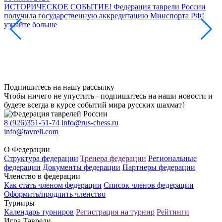
ИСТОРИЧЕСКОЕ СОБЫТИЕ! Федерация таврели России
получила государственную аккредитацию Минспорта РФ!
узнайте больше
3
2
В
Ф
Б
с
у
Подпишитесь на нашу рассылку
Чтобы ничего не упустить - подпишитесь на наши новости и
будете всегда в курсе событий мира русских шахмат!
8 (926)351-51-74
info@rus-chess.ru
info@tavreli.com
О Федерации
Структура федерации
Тренера федерации
Региональные
федерации
Документы федерации
Партнеры федерации
Членство в федерации
Как стать членом федерации
Список членов федерации
Оформить/продлить членство
Турниры
Календарь турниров
Регистрация на турнир
Рейтинги
Игра Таврели