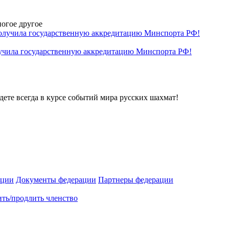
огое другое
ила государственную аккредитацию Минспорта РФ!
дете всегда в курсе событий мира русских шахмат!
ации
Документы федерации
Партнеры федерации
ть/продлить членство