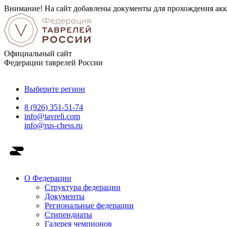
Внимание! На сайт добавлены документы для прохождения акк
Официальный сайт
Федерации таврелей России
Выберите регион
8 (926) 351-51-74
info@tavreli.com
info@rus-chess.ru
О Федерации
Структура федерации
Документы
Региональные федерации
Стипендиаты
Галерея чемпионов