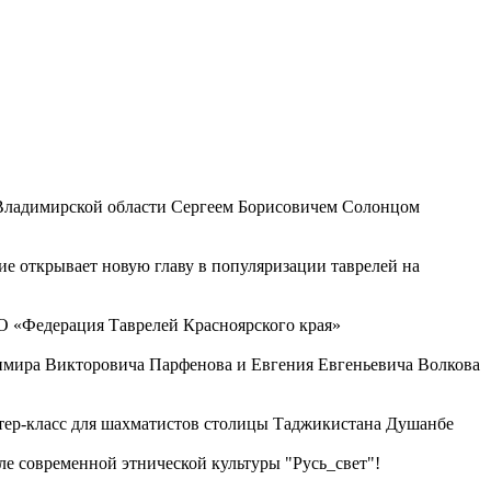
 Владимирской области Сергеем Борисовичем Солонцом
ие открывает новую главу в популяризации таврелей на
О «Федерация Таврелей Красноярского края»
димира Викторовича Парфенова и Евгения Евгеньевича Волкова
стер-класс для шахматистов столицы Таджикистана Душанбе
е современной этнической культуры "Русь_свет"!