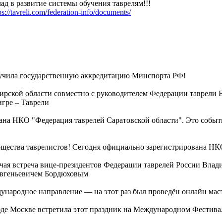
ад в развитие системы обучения таврелям!!!
ps://tavreli.com/federation-info/documents/
ила государственную аккредитацию Минспорта РФ!
ирской области совместно с руководителем Федерации таврели
игре – Таврели
вана НКО "Федерация таврелей Саратовской области". Это событ
бщества таврелистов! Сегодня официально зарегистрирована НК
очая встреча вице-президентов Федерации таврелей России Вла
Евгеньевичем Бордюховым
дународное направление — на этот раз был проведён онлайн ма
де Москве встретила этот праздник на Международном Фестивал