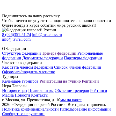
Подпишитесь на нашу рассылку
Чтобы ничего не упустить - подпишитесь на наши новости и
будете всегда в курсе событий мира русских шахмат!
8 (926)351-51-74
info@rus-chess.ru
info@tavreli.com
О Федерации
Структура федерации
Тренера федерации
Региональные
федерации
Документы федерации
Партнеры федерации
Членство в федерации
Как стать членом федерации
Список членов федерации
Оформить/продлить членство
Турниры
Календарь турниров
Регистрация на турнир
Рейтинги
Игра Таврели
История игры
Правила игры
Обучение тренеров
Рейтинги
Медиа
Новости
Контакты
г. Москва, ул. Пречистенка, д. 10
мы на карте
2026 «Федерация таврелей России». Все права защищены.
Политика конфиденциальности
Использование информации
Сообщить о нарушении