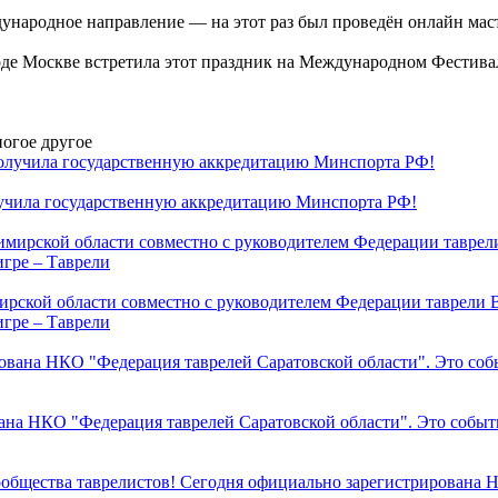
дународное направление — на этот раз был проведён онлайн ма
де Москве встретила этот праздник на Международном Фестивал
огое другое
ила государственную аккредитацию Минспорта РФ!
ирской области совместно с руководителем Федерации таврели
игре – Таврели
вана НКО "Федерация таврелей Саратовской области". Это событ