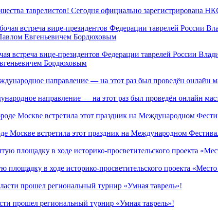
бщества таврелистов! Сегодня официально зарегистрирована НК
очая встреча вице-президентов Федерации таврелей России Вла
Евгеньевичем Бордюховым
дународное направление — на этот раз был проведён онлайн ма
де Москве встретила этот праздник на Международном Фестивал
ую площадку в ходе историко-просветительского проекта «Мест
сти прошел региональный турнир «Умная таврель»!