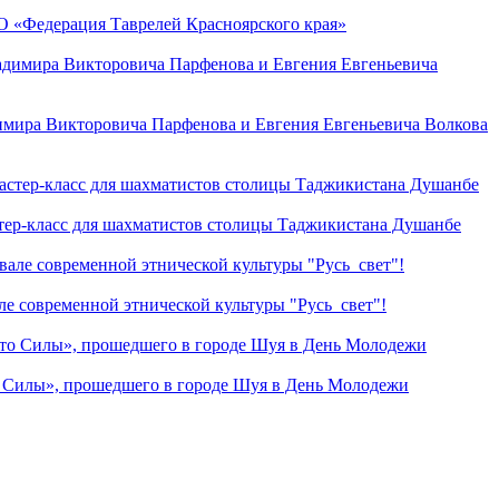
О «Федерация Таврелей Красноярского края»
димира Викторовича Парфенова и Евгения Евгеньевича Волкова
стер-класс для шахматистов столицы Таджикистана Душанбе
е современной этнической культуры "Русь_свет"!
о Силы», прошедшего в городе Шуя в День Молодежи