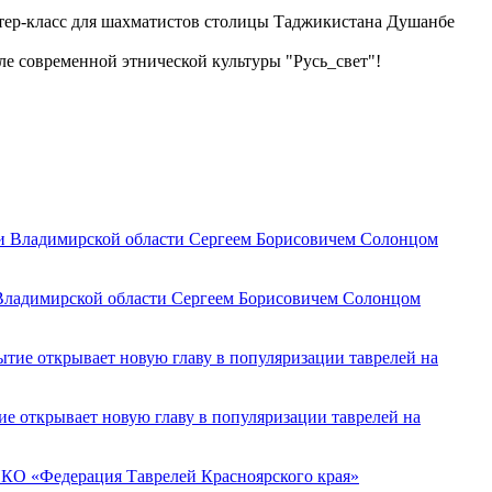
стер-класс для шахматистов столицы Таджикистана Душанбе
е современной этнической культуры "Русь_свет"!
 Владимирской области Сергеем Борисовичем Солонцом
ие открывает новую главу в популяризации таврелей на