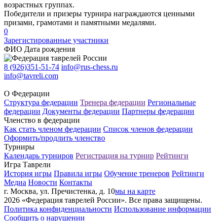
возрастных группах.
Победители и призеры турнира награждаются ценными
призами, грамотами и памятными медалями.
0
Зарегистированные участники
ФИО
Дата рождения
8 (926)351-51-74
info@rus-chess.ru
info@tavreli.com
О Федерации
Структура федерации
Тренера федерации
Региональные
федерации
Документы федерации
Партнеры федерации
Членство в федерации
Как стать членом федерации
Список членов федерации
Оформить/продлить членство
Турниры
Календарь турниров
Регистрация на турнир
Рейтинги
Игра Таврели
История игры
Правила игры
Обучение тренеров
Рейтинги
Медиа
Новости
Контакты
г. Москва, ул. Пречистенка, д. 10
мы на карте
2026 «Федерация таврелей России». Все права защищены.
Политика конфиденциальности
Использование информации
Сообщить о нарушении